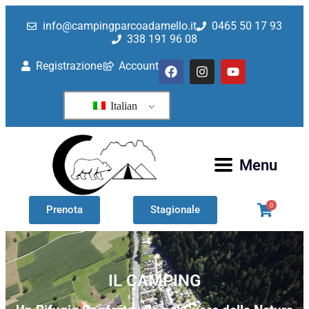
Camping
info@campingparcoadamello.it
0465 50 17 93
338 191 96 08
Registrazione
Account
Italian
Menu
0
Prenota
Stagionale
IL CAMPING