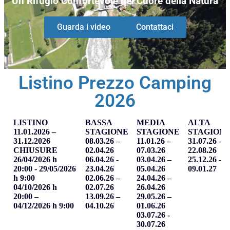
Un Rifugio Confortevole nel Cuore della Natura
Guarda i video
Contattaci
Listino Prezzo Camping
2026
LISTINO
BASSA
MEDIA
ALTA
11.01.2026 –
STAGIONE
STAGIONE
STAGION
31.12.2026
08.03.26 –
11.01.26 –
31.07.26 –
CHIUSURE
02.04.26
07.03.26
22.08.26
26/04/2026 h
06.04.26 -
03.04.26 –
25.12.26 –
20:00 - 29/05/2026
23.04.26
05.04.26
09.01.27
h 9:00
02.06.26 –
24.04.26 –
04/10/2026 h
02.07.26
26.04.26
20:00 –
13.09.26 –
29.05.26 –
04/12/2026 h 9:00
04.10.26
01.06.26
03.07.26 -
30.07.26