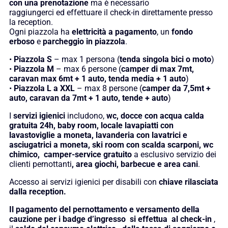
con una prenotazione
ma è necessario
raggiungerci ed effettuare il check-in direttamente presso
la reception.
Ogni piazzola ha
elettricità a pagamento
, un
fondo
erboso
e
parcheggio in piazzola
.
•
Piazzola S
– max 1 persona (
tenda singola bici o moto
)
•
Piazzola M
– max 6 persone (
camper di max 7mt,
caravan max 6mt + 1 auto, tenda media + 1 auto
)
•
Piazzola L a XXL
– max 8 persone (
camper da 7,5mt +
auto, caravan da 7mt + 1 auto, tende + auto
)
I
servizi igienici
includono,
wc, docce con acqua calda
gratuita 24h, baby room, locale lavapiatti con
lavastoviglie a moneta, lavanderia con lavatrici e
asciugatrici a moneta, ski room con scalda scarponi, wc
chimico,
camper-service gratuito
a esclusivo servizio dei
clienti pernottanti
, area giochi, barbecue e area cani
.
Accesso ai servizi igienici per disabili con
chiave rilasciata
dalla reception.
Il pagamento del pernottamento e versamento della
cauzione per i badge d’ingresso si effettua al check-in
,