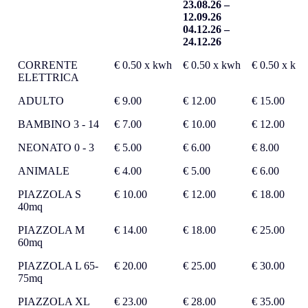
23.08.26 –
12.09.26
04.12.26 –
24.12.26
LISTINO
BASSA
MEDIA
ALTA
CORRENTE
€ 0.50 x kwh
€ 0.50 x kwh
€ 0.50 x kw
11.01.2026 –
STAGIONE
STAGIONE
STAGION
ELETTRICA
31.12.2026
08.03.26 –
11.01.26 –
31.07.26 –
CHIUSURE
02.04.26
07.03.26
22.08.26
ADULTO
€ 9.00
€ 12.00
€ 15.00
26/04/2026 h
06.04.26 -
03.04.26 –
25.12.26 –
20:00 - 29/05/2026
23.04.26
05.04.26
09.01.27
BAMBINO 3 - 14
€ 7.00
€ 10.00
€ 12.00
h 9:00
02.06.26 –
24.04.26 –
04/10/2026 h
02.07.26
26.04.26
NEONATO 0 - 3
€ 5.00
€ 6.00
€ 8.00
20:00 –
13.09.26 –
29.05.26 –
04/12/2026 h 9:00
ANIMALE
04.10.26
€ 4.00
01.06.26
€ 5.00
€ 6.00
03.07.26 -
PIAZZOLA S
€ 10.00
€ 12.00
€ 18.00
30.07.26
40mq
23.08.26 –
12.09.26
PIAZZOLA M
€ 14.00
€ 18.00
€ 25.00
04.12.26 –
60mq
24.12.26
PIAZZOLA L 65-
€ 20.00
€ 25.00
€ 30.00
75mq
PIAZZOLA XL
€ 23.00
€ 28.00
€ 35.00