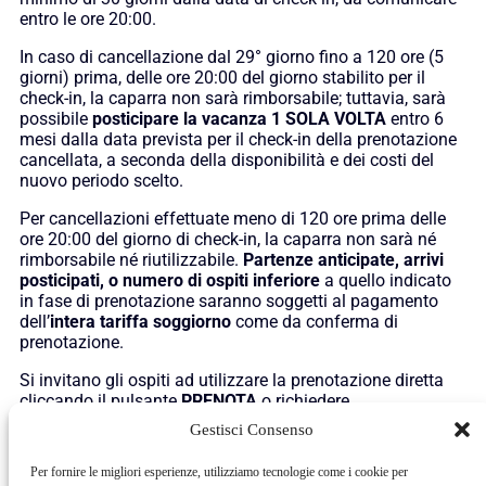
entro le ore 20:00.
In caso di cancellazione dal 29° giorno fino a 120 ore (5
giorni) prima, delle ore 20:00 del giorno stabilito per il
check-in, la caparra non sarà rimborsabile; tuttavia, sarà
possibile
posticipare la vacanza 1 SOLA VOLTA
entro 6
mesi dalla data prevista per il check-in della prenotazione
cancellata, a seconda della disponibilità e dei costi del
nuovo periodo scelto.
Per cancellazioni effettuate meno di 120 ore prima delle
ore 20:00 del giorno di check-in, la caparra non sarà né
rimborsabile né riutilizzabile.
Partenze anticipate, arrivi
posticipati, o numero di ospiti inferiore
a quello indicato
in fase di prenotazione saranno soggetti al pagamento
dell’
intera tariffa soggiorno
come da conferma di
prenotazione.
Si invitano gli ospiti ad utilizzare la prenotazione diretta
cliccando il pulsante
PRENOTA
o richiedere
preventivo
tramite e-mail o WhatsApp.
Gestisci Consenso
Per fornire le migliori esperienze, utilizziamo tecnologie come i cookie per