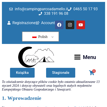
Polityka dotycząca plików cook
info@campingparcoadamello.it
0465 50 17 93
338 191 96 08
Registrazione
Account
Polish
Menu
0
Książka
Stagionale
To oświadczenie dotyczące plików cookie było ostatnio aktualizowane 13
styczeń 2024 i dotyczy obywateli oraz legalnych stałych rezydentów
Europejskiego Obszaru Gospodarczego i Szwajcarii.
1. Wprowadzenie