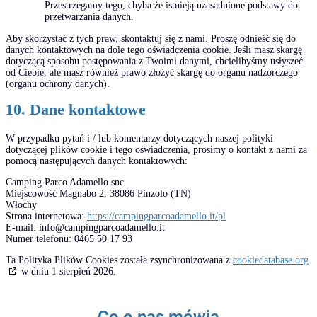
Przestrzegamy tego, chyba że istnieją uzasadnione podstawy do
przetwarzania danych.
Aby skorzystać z tych praw, skontaktuj się z nami. Proszę odnieść się do
danych kontaktowych na dole tego oświadczenia cookie. Jeśli masz skargę
dotyczącą sposobu postępowania z Twoimi danymi, chcielibyśmy usłyszeć
od Ciebie, ale masz również prawo złożyć skargę do organu nadzorczego
(organu ochrony danych).
10. Dane kontaktowe
W przypadku pytań i / lub komentarzy dotyczących naszej polityki
dotyczącej plików cookie i tego oświadczenia, prosimy o kontakt z nami za
pomocą następujących danych kontaktowych:
Camping Parco Adamello snc
Miejscowość Magnabo 2, 38086 Pinzolo (TN)
Włochy
Strona internetowa:
https://campingparcoadamello.it/pl
E-mail:
info@campingparcoadamello.it
Numer telefonu: 0465 50 17 93
Ta Polityka Plików Cookies została zsynchronizowana z
cookiedatabase.org
w dniu 1 sierpień 2026.