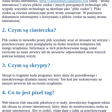
Nasza strona internetowa,
https://campingparcoadamello.it/pl
(dalej: "strona
internetowa") używa plików cookie i innych powiązanych technologii (dla
wygody wszystkie technologie są określane jako "pliki cookie"). Pliki
cookie są również umieszczane przez strony zewnętrzne. W poniższym
dokumencie informujemy o korzystaniu z plików cookie na naszej stronie
internetowej.
2. Czym są ciasteczka?
Plik cookie to niewielki prosty plik wysyłany wraz ze stronami tej witryny i
przechowywany przez przeglądarkę na dysku twardym komputera lub
innego urządzenia. Informacje w nich przechowywane mogą zostać
zwrócone na nasze serwery lub do serwerów odpowiednich stron trzecich
podczas kolejnej wizyty.
3. Czym są skrypty?
Skrypt to fragment kodu programu, który służy do prawidłowego i
interaktywnego działania naszej witryny. Ten kod jest wykonywany na
naszym serwerze lub na twoim urządzeniu.
4. Co to jest pixel tag?
Web beacon (lub znacznik pikselowy) to mały, niewidoczny fragment tekstu
lub obrazu na stronie internetowej, który służy do monitorowania ruchu na
stronie internetowej. Aby to zrobić, różne dane o tobie są przechowywane