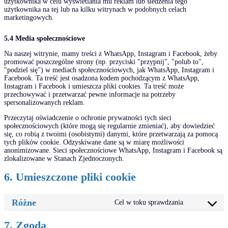
użytkownika w celu wyświetlania mu reklam lub śledzenia tego
użytkownika na tej lub na kilku witrynach w podobnych celach
marketingowych.
5.4 Media społecznościowe
Na naszej witrynie, mamy treści z WhatsApp, Instagram i Facebook, żeby
promować poszczególne strony (np. przyciski "przypnij", "polub to",
"podziel się") w mediach społecznościowych, jak WhatsApp, Instagram i
Facebook. Ta treść jest osadzona kodem pochodzącym z WhatsApp,
Instagram i Facebook i umieszcza pliki cookies. Ta treść może
przechowywać i przetwarzać pewne informacje na potrzeby
spersonalizowanych reklam.
Przeczytaj oświadczenie o ochronie prywatności tych sieci
społecznościowych (które mogą się regularnie zmieniać), aby dowiedzieć
się, co robią z twoimi (osobistymi) danymi, które przetwarzają za pomocą
tych plików cookie. Odzyskiwane dane są w miarę możliwości
anonimizowane. Sieci społecznościowe WhatsApp, Instagram i Facebook są
zlokalizowane w Stanach Zjednoczonych.
6. Umieszczone pliki cookie
Różne
Cel w toku sprawdzania
7. Zgoda