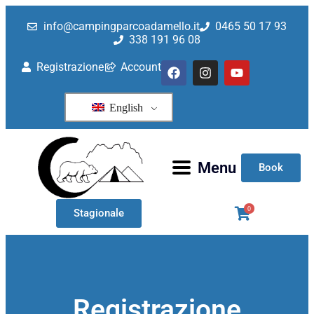
Registrazione
info@campingparcoadamello.it
0465 50 17 93
338 191 96 08
Registrazione
Account
English
Menu
Book
0
Stagionale
Registrazione