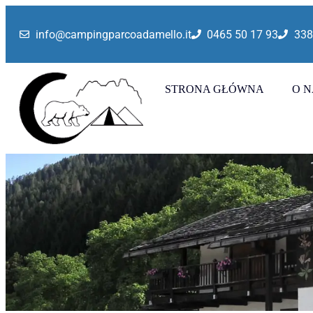
Sezon letni 2026
info@campingparcoadamello.it
0465 50 17 93
338
STRONA GŁÓWNA
O N