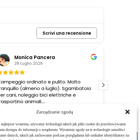
Scrivi una recensione
Monica Pancera
rob
28 Luglio 2026
28 L
ampeggio ordinato e pulito. Molto
Il campeggi
ranquillo (almeno a luglio). Sgambatoio
5 stelle. Lo
er cani, noleggio bici elettriche e
più possibi
rasportino animali.
viaggio.
icino scorre il Sarca.
Zarządzanie zgodą
najlepsze wrażenia, używamy technologii takich jak pliki cookie do przechowywania
ania dostępu do informacji o urządzeniu. Wyrażenie zgody na te technologie umożliwi
anie danych, takich jak zachowanie podczas przeglądania lub unikalne identyfikatory na