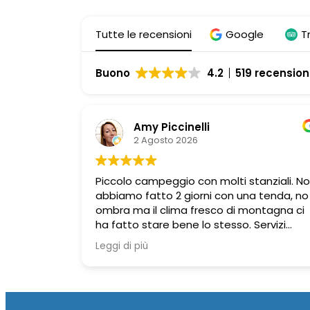
Tutte le recensioni
Google
T
Buono
4.2
519 recension
Amy Piccinelli
2 Agosto 2026
Piccolo campeggio con molti stanziali. No
abbiamo fatto 2 giorni con una tenda, no
ombra ma il clima fresco di montagna ci
ha fatto stare bene lo stesso. Servizi
molto puliti, docce calde gratuite,
Leggi di più
perfetto per chi ha amici pelosi (dog are
e doccia per cani). Situato vicino alla
seggiovia di Pinzolo e val Genova con
diverse cascate da visitare. Possibilità di