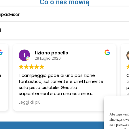
Co o nas mówią
ripadvisor
i
tiziano pasello
28 Luglio 2026
i
Il campeggio gode di una posizione
C
fantastica, sul torrente e direttamente
t
sulla pista ciclabile. Gestito
p
sapientemente con una estrema
t
attenzione ai dettagli , curando ogni
V
Leggi di più
a
necessità degli ospiti, anche a4 zampe.
La ricerca della bellezza si nota in ogni
Aby zapewnić 
angolo del campeggio e la gentilezza è
i/lub uzyskiw
caratteristica di tutto il personale. Dopo
nam przetwarz