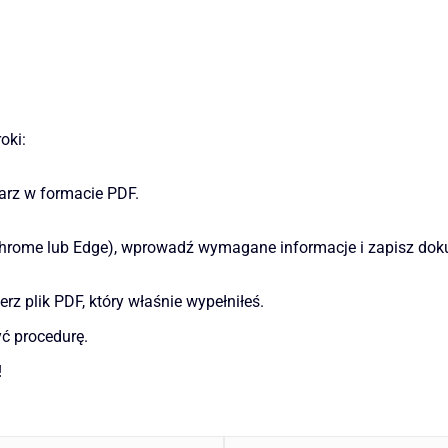
oki:
larz w formacie PDF.
Chrome lub Edge), wprowadź wymagane informacje i zapisz dok
erz plik PDF, który właśnie wypełniłeś.
yć procedurę.
!